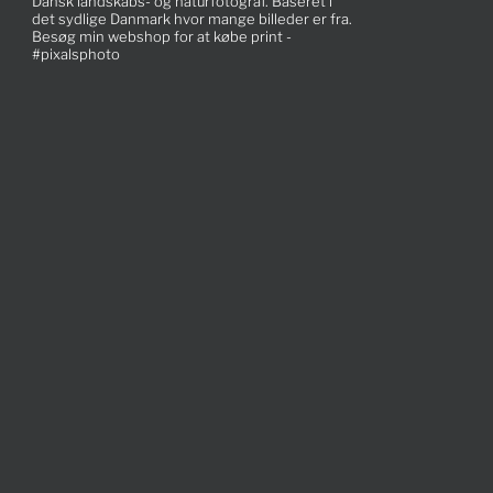
Dansk landskabs- og naturfotograf. Baseret i
det sydlige Danmark hvor mange billeder er fra.
Besøg min webshop for at købe print -
#pixalsphoto