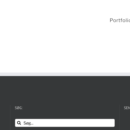
Portfoli
SØG:
SEN
Søg
efter: