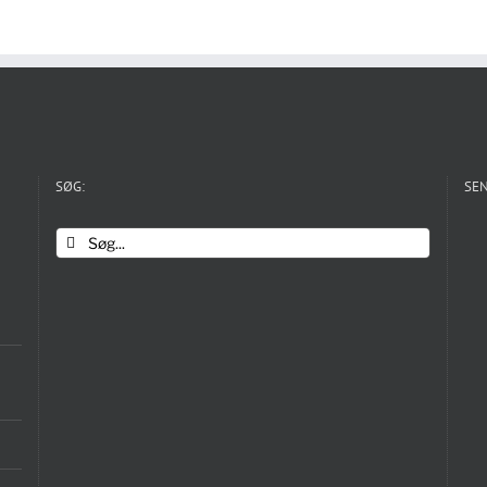
SØG:
SEN
Søg
efter: