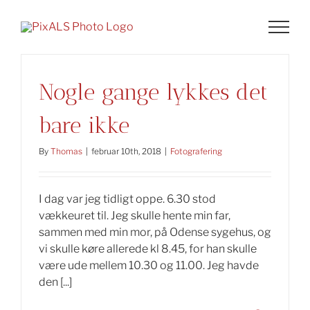
Skip
to
content
Nogle gange lykkes det
bare ikke
By
Thomas
|
februar 10th, 2018
|
Fotografering
I dag var jeg tidligt oppe. 6.30 stod
vækkeuret til. Jeg skulle hente min far,
sammen med min mor, på Odense sygehus, og
vi skulle køre allerede kl 8.45, for han skulle
være ude mellem 10.30 og 11.00. Jeg havde
den [...]