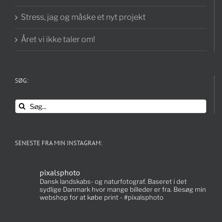
Stress, jag og måske et nyt projekt
Året vi ikke taler om!
SØG:
Søg
efter:
SENESTE FRA MIN INSTAGRAM:
pixalsphoto
Dansk landskabs- og naturfotograf. Baseret i det
sydlige Danmark hvor mange billeder er fra. Besøg min
webshop for at købe print - #pixalsphoto