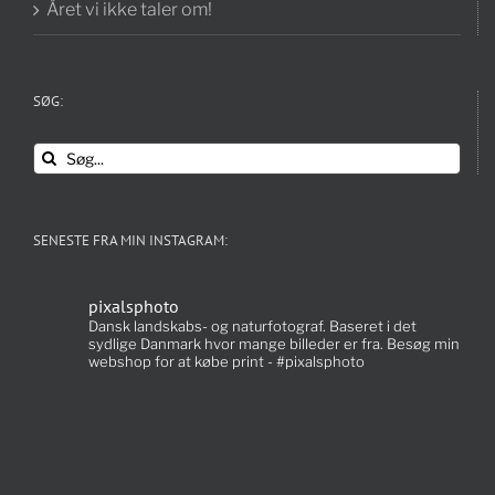
Året vi ikke taler om!
SØG:
Søg
efter:
SENESTE FRA MIN INSTAGRAM:
pixalsphoto
Dansk landskabs- og naturfotograf. Baseret i det
sydlige Danmark hvor mange billeder er fra. Besøg min
webshop for at købe print - #pixalsphoto