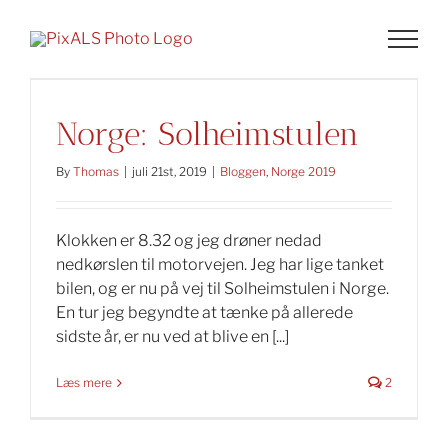
Skip
to
content
Norge: Solheimstulen
By
Thomas
|
juli 21st, 2019
|
Bloggen
,
Norge 2019
Klokken er 8.32 og jeg drøner nedad
nedkørslen til motorvejen. Jeg har lige tanket
bilen, og er nu på vej til Solheimstulen i Norge.
En tur jeg begyndte at tænke på allerede
sidste år, er nu ved at blive en [...]
Læs mere
2