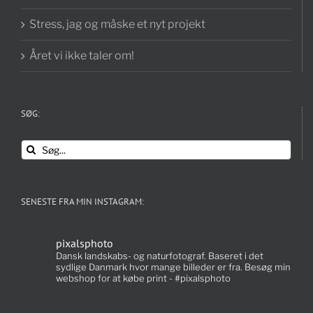
Stress, jag og måske et nyt projekt
Året vi ikke taler om!
SØG:
Søg
efter:
SENESTE FRA MIN INSTAGRAM:
pixalsphoto
Dansk landskabs- og naturfotograf. Baseret i det
sydlige Danmark hvor mange billeder er fra. Besøg min
webshop for at købe print - #pixalsphoto