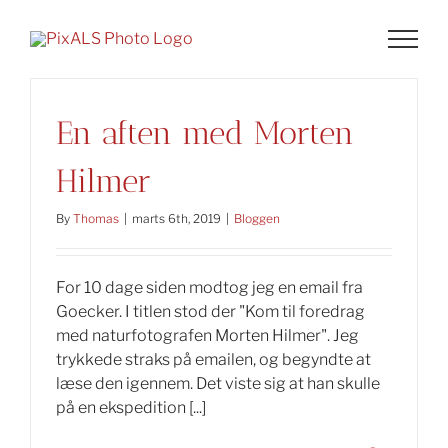
Skip
to
content
En aften med Morten
Hilmer
By
Thomas
|
marts 6th, 2019
|
Bloggen
For 10 dage siden modtog jeg en email fra
Goecker. I titlen stod der "Kom til foredrag
med naturfotografen Morten Hilmer". Jeg
trykkede straks på emailen, og begyndte at
læse den igennem. Det viste sig at han skulle
på en ekspedition [...]