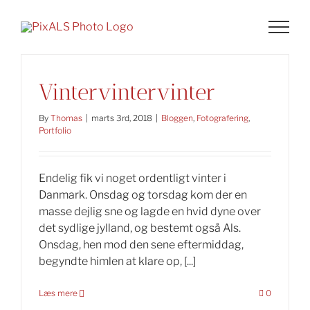
Skip
to
content
Vintervintervinter
By
Thomas
|
marts 3rd, 2018
|
Bloggen
,
Fotografering
,
Portfolio
Endelig fik vi noget ordentligt vinter i
Danmark. Onsdag og torsdag kom der en
masse dejlig sne og lagde en hvid dyne over
det sydlige jylland, og bestemt også Als.
Onsdag, hen mod den sene eftermiddag,
begyndte himlen at klare op, [...]
Læs mere
0