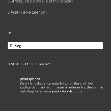
Stress, jag og måske et nyt projekt
Året vi ikke taler om!
SØG:
Søg
efter:
SENESTE FRA MIN INSTAGRAM:
pixalsphoto
Dansk landskabs- og naturfotograf. Baseret i det
sydlige Danmark hvor mange billeder er fra. Besøg min
webshop for at købe print - #pixalsphoto