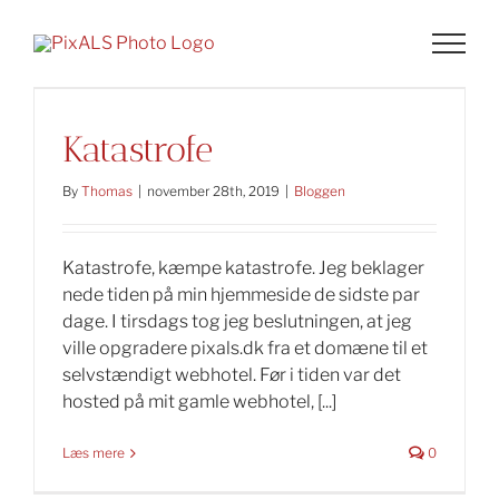
Skip
to
content
Katastrofe
By
Thomas
|
november 28th, 2019
|
Bloggen
Katastrofe, kæmpe katastrofe. Jeg beklager
nede tiden på min hjemmeside de sidste par
dage. I tirsdags tog jeg beslutningen, at jeg
ville opgradere pixals.dk fra et domæne til et
selvstændigt webhotel. Før i tiden var det
hosted på mit gamle webhotel, [...]
Læs mere
0