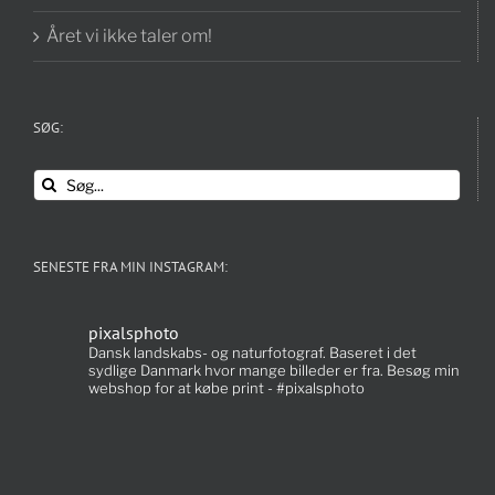
Året vi ikke taler om!
SØG:
Søg
efter:
SENESTE FRA MIN INSTAGRAM:
pixalsphoto
Dansk landskabs- og naturfotograf. Baseret i det
sydlige Danmark hvor mange billeder er fra. Besøg min
webshop for at købe print - #pixalsphoto