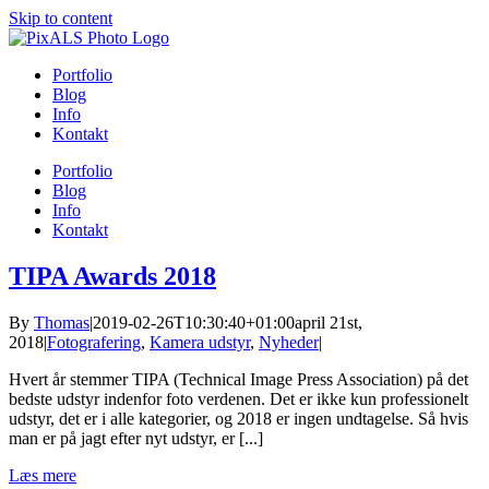
Skip to content
Portfolio
Blog
Info
Kontakt
Portfolio
Blog
Info
Kontakt
TIPA Awards 2018
By
Thomas
|
2019-02-26T10:30:40+01:00
april 21st,
2018
|
Fotografering
,
Kamera udstyr
,
Nyheder
|
Hvert år stemmer TIPA (Technical Image Press Association) på det
bedste udstyr indenfor foto verdenen. Det er ikke kun professionelt
udstyr, det er i alle kategorier, og 2018 er ingen undtagelse. Så hvis
man er på jagt efter nyt udstyr, er [...]
Læs mere