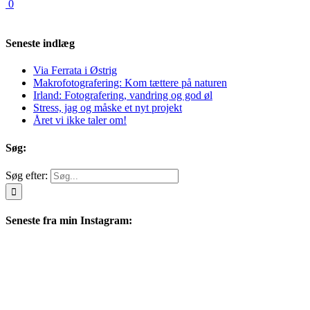
0
Seneste indlæg
Via Ferrata i Østrig
Makrofotografering: Kom tættere på naturen
Irland: Fotografering, vandring og god øl
Stress, jag og måske et nyt projekt
Året vi ikke taler om!
Søg:
Søg efter:
Seneste fra min Instagram:
pixalsphoto
Dansk landskabs- og naturfotograf. Baseret i det sydlige Danmark hvor
mange billeder er fra. Besøg min webshop for at købe print -
#pixalsphoto