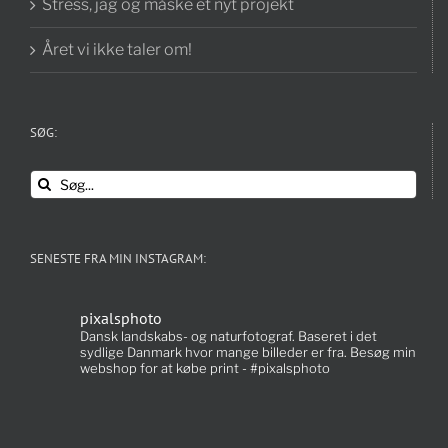
Stress, jag og måske et nyt projekt
Året vi ikke taler om!
SØG:
Søg
efter:
SENESTE FRA MIN INSTAGRAM:
pixalsphoto
Dansk landskabs- og naturfotograf. Baseret i det
sydlige Danmark hvor mange billeder er fra. Besøg min
webshop for at købe print - #pixalsphoto