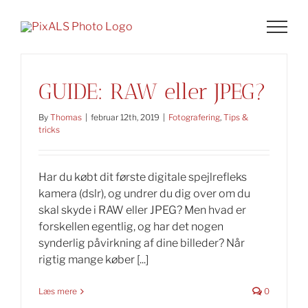
Skip
to
content
GUIDE: RAW eller JPEG?
By
Thomas
|
februar 12th, 2019
|
Fotografering
,
Tips &
tricks
Har du købt dit første digitale spejlrefleks
kamera (dslr), og undrer du dig over om du
skal skyde i RAW eller JPEG? Men hvad er
forskellen egentlig, og har det nogen
synderlig påvirkning af dine billeder? Når
rigtig mange køber [...]
Læs mere
0