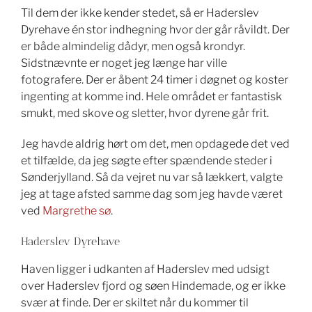
Til dem der ikke kender stedet, så er Haderslev
Dyrehave én stor indhegning hvor der går råvildt. Der
er både almindelig dådyr, men også krondyr.
Sidstnævnte er noget jeg længe har ville
fotografere. Der er åbent 24 timer i døgnet og koster
ingenting at komme ind. Hele området er fantastisk
smukt, med skove og sletter, hvor dyrene går frit.
Jeg havde aldrig hørt om det, men opdagede det ved
et tilfælde, da jeg søgte efter spændende steder i
Sønderjylland. Så da vejret nu var så lækkert, valgte
jeg at tage afsted samme dag som jeg havde været
ved
Margrethe sø
.
Haderslev Dyrehave
Haven ligger i udkanten af Haderslev med udsigt
over Haderslev fjord og søen Hindemade, og er ikke
svær at finde. Der er skiltet når du kommer til