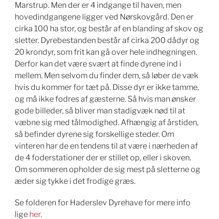
Marstrup. Men der er 4 indgange til haven, men
hovedindgangene ligger ved Nørskovgård. Den er
cirka 100 ha stor, og består af en blanding af skov og
sletter. Dyrebestanden består af cirka 200 dådyr og
20 krondyr, som frit kan gå over hele indhegningen.
Derfor kan det være svært at finde dyrene ind i
mellem. Men selvom du finder dem, så løber de væk
hvis du kommer for tæt på. Disse dyr er ikke tamme,
og må ikke fodres af gæsterne. Så hvis man ønsker
gode billeder, så bliver man stadigvæk nød til at
væbne sig med tålmodighed. Afhængig af årstiden,
så befinder dyrene sig forskellige steder. Om
vinteren har de en tendens til at være i nærheden af
de 4 foderstationer der er stillet op, eller i skoven.
Om sommeren opholder de sig mest på sletterne og
æder sig tykke i det frodige græs.
Se folderen for Haderslev Dyrehave for mere info
lige
her
.