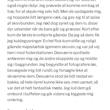
også nogle rådyr. Jeg prøvede at komme om bag et
træ, for at skjule mig selv lidt. Men de opdagede mig,
og hoppede lidt længere væk, og gav sig til at spise
af skovbunden. Jeg nød dog synet og den ro, disse
dyr udsender når de bare går og græsser. Kort efter
kom de første kronhjorte gående. Da jeg så dem, fik
jeg kuldegysninger. En hel flok kom stille og roligt
gående majestætisk igennem skoven, og var på vej
hen i mod foderstationen. Desværre spottede
anføreren mig og de andre stoppede op og holdte
sig i baggrunden. Jeg begyndte at fotografere løs,
bevægede mig lidt rundt, og forsøgte ikke at
skræmme dem. Desværre stod de lidt nedad en
bakke, så hele dyret kunne ikke ses, men uanset, så
var det et helt fantastisk møde. Jeg lod dem gå
ombord i buffeten og gik videre og kiggede mig
omkring.