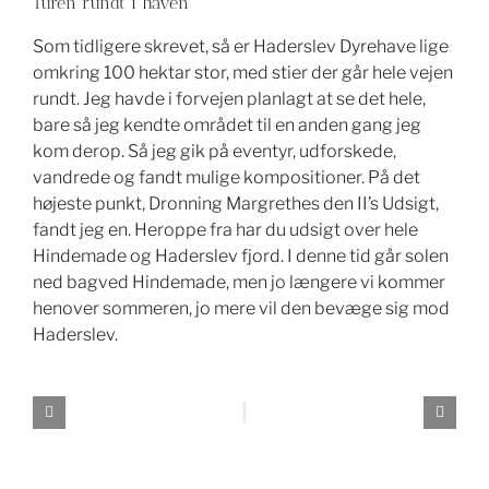
Turen rundt i haven
Som tidligere skrevet, så er Haderslev Dyrehave lige
omkring 100 hektar stor, med stier der går hele vejen
rundt. Jeg havde i forvejen planlagt at se det hele,
bare så jeg kendte området til en anden gang jeg
kom derop. Så jeg gik på eventyr, udforskede,
vandrede og fandt mulige kompositioner. På det
højeste punkt, Dronning Margrethes den II’s Udsigt,
fandt jeg en. Heroppe fra har du udsigt over hele
Hindemade og Haderslev fjord. I denne tid går solen
ned bagved Hindemade, men jo længere vi kommer
henover sommeren, jo mere vil den bevæge sig mod
Haderslev.