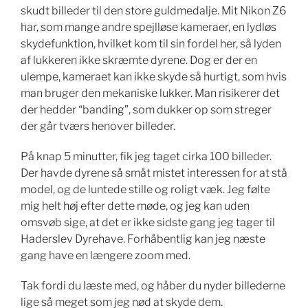
skudt billeder til den store guldmedalje. Mit Nikon Z6
har, som mange andre spejlløse kameraer, en lydløs
skydefunktion, hvilket kom til sin fordel her, så lyden
af lukkeren ikke skræmte dyrene. Dog er der en
ulempe, kameraet kan ikke skyde så hurtigt, som hvis
man bruger den mekaniske lukker. Man risikerer det
der hedder “banding”, som dukker op som streger
der går tværs henover billeder.
På knap 5 minutter, fik jeg taget cirka 100 billeder.
Der havde dyrene så småt mistet interessen for at stå
model, og de luntede stille og roligt væk. Jeg følte
mig helt høj efter dette møde, og jeg kan uden
omsvøb sige, at det er ikke sidste gang jeg tager til
Haderslev Dyrehave. Forhåbentlig kan jeg næste
gang have en længere zoom med.
Tak fordi du læste med, og håber du nyder billederne
lige så meget som jeg nød at skyde dem.