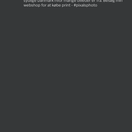
sydlige Danmark hvor mange billeder er fra. Besøg min
webshop for at købe print - #pixalsphoto