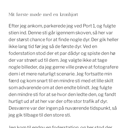
Mit første møde med en kronhjort
Efter jeg ankom, parkerede jeg ved Port 1, og fulgte
stien ind. Denne sti går igennem skoven, så her var
der størst chance for at finde nogle dyr. Der gik heller
ikke lang tid før jeg så de første dyr. Ved en
foderstation stod der et par dådyr og spiste den hø
der var strøet ud til dem. Jeg valgte ikke at tage
nogle billeder, da jeg gerne ville prøve at fotografere
dem i et mere naturligt scenarie. Jeg fortsatte min
færd og kom snart til en mindre sti med et lille skilt
som advarende om at den endte blindt. Jeg fulgte
den mindre sti for at se hvor den ledte den, og fandt
hurtigt ud af at her var der ofte stor trafik af dyr.
Desværre var der ingen på nuværende tidspunkt, så
jeg gik tilbage til den store sti.
Jeg kom til endnu en foderstation, og her stod der