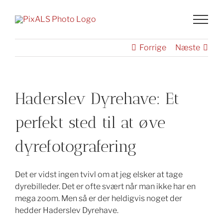
Skip
to
content
Forrige
Næste
Haderslev Dyrehave: Et
perfekt sted til at øve
dyrefotografering
Det er vidst ingen tvivl om at jeg elsker at tage
dyrebilleder. Det er ofte svært når man ikke har en
mega zoom. Men så er der heldigvis noget der
hedder Haderslev Dyrehave.