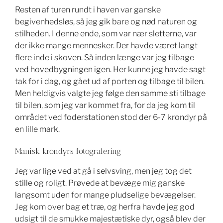
Resten af turen rundt i haven var ganske
begivenhedsløs, så jeg gik bare og nød naturen og
stilheden. I denne ende, som var nær sletterne, var
der ikke mange mennesker. Der havde været langt
flere inde i skoven. Så inden længe var jeg tilbage
ved hovedbygningen igen. Her kunne jeg havde sagt
tak for i dag, og gået ud af porten og tilbage til bilen.
Men heldigvis valgte jeg følge den samme sti tilbage
til bilen, som jeg var kommet fra, for da jeg kom til
området ved foderstationen stod der 6-7 krondyr på
en lille mark.
Manisk krondyrs fotografering
Jeg var lige ved at gå i selvsving, men jeg tog det
stille og roligt. Prøvede at bevæge mig ganske
langsomt uden for mange pludselige bevægelser.
Jeg kom over bag et træ, og herfra havde jeg god
udsigt til de smukke majestætiske dyr, også blev der