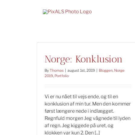
Skip
to
content
Norge: Konklusion
By
Thomas
|
august 1st, 2019
|
Bloggen
,
Norge
2019
,
Portfolio
Vi er nu nået til vejs ende, og til en
konklusion af min tur. Men den kommer
først længere nede i indlægget.
Regnfuld morgen Jeg vågnede til lyden
af regn. Jeg kiggede på uret, og
klokken var kun 2. Den [...]