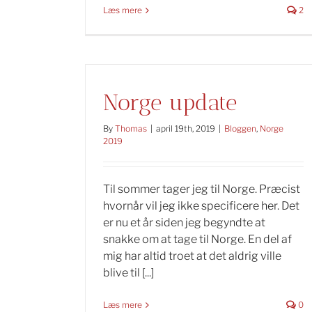
Læs mere
2
Norge update
By
Thomas
|
april 19th, 2019
|
Bloggen
,
Norge
2019
Til sommer tager jeg til Norge. Præcist
hvornår vil jeg ikke specificere her. Det
er nu et år siden jeg begyndte at
snakke om at tage til Norge. En del af
mig har altid troet at det aldrig ville
blive til [...]
Læs mere
0