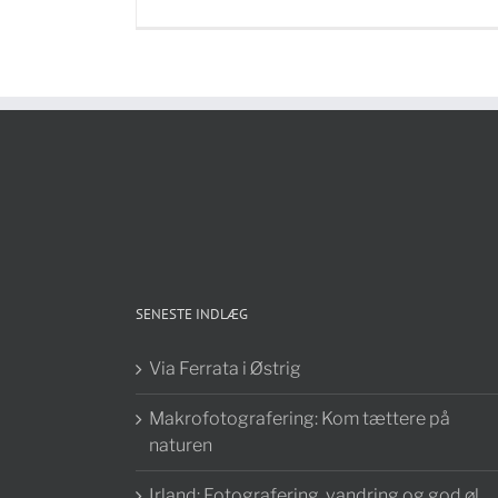
SENESTE INDLÆG
Via Ferrata i Østrig
Makrofotografering: Kom tættere på
naturen
Irland: Fotografering, vandring og god øl