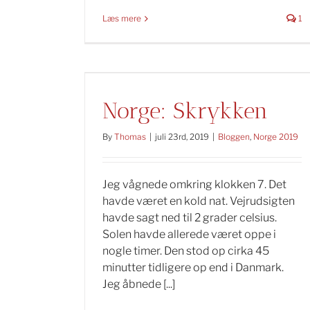
Læs mere
1
Norge: Skrykken
By
Thomas
|
juli 23rd, 2019
|
Bloggen
,
Norge 2019
Jeg vågnede omkring klokken 7. Det
havde været en kold nat. Vejrudsigten
havde sagt ned til 2 grader celsius.
Solen havde allerede været oppe i
nogle timer. Den stod op cirka 45
minutter tidligere op end i Danmark.
Jeg åbnede [...]