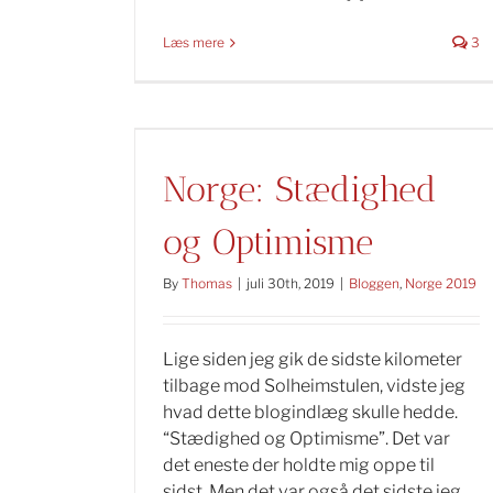
Læs mere
3
Norge: Stædighed
og Optimisme
By
Thomas
|
juli 30th, 2019
|
Bloggen
,
Norge 2019
Lige siden jeg gik de sidste kilometer
tilbage mod Solheimstulen, vidste jeg
hvad dette blogindlæg skulle hedde.
“Stædighed og Optimisme”. Det var
det eneste der holdte mig oppe til
sidst. Men det var også det sidste jeg