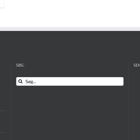
SØG:
SEN
Søg
efter: